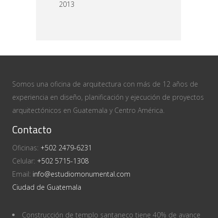
2013
Somos una oficina de arquitectura con más de 12 años de
experiencia en diseño, planificación y ejecución de proyectos
arquitectónicos en Guatemala y Centro América.
Contacto
Oficinas:
+502 2479-6231
Celular:
+502 5715-1308
Email:
info@estudiomonumental.com
Ciudad de Guatemala
Construcción de templo santaneco tiene 40% de avance