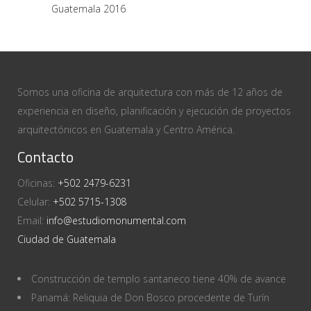
Guatemala 2016
Somos una oficina de arquitectura con más de 12 años de
experiencia en diseño, planificación y ejecución de proyectos
arquitectónicos en Guatemala y Centro América.
Contacto
Oficinas:
+502 2479-6231
Celular:
+502 5715-1308
Email:
info@estudiomonumental.com
Ciudad de Guatemala
Construcción de templo santaneco tiene 40% de avance
Panamá: Reliquia de Don Bosco procedente de Turín