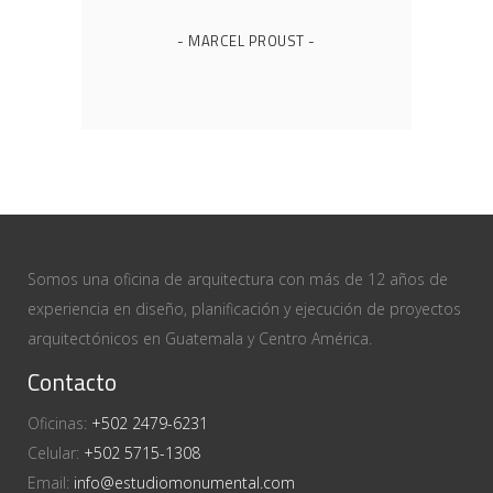
- MARCEL PROUST -
Somos una oficina de arquitectura con más de 12 años de
experiencia en diseño, planificación y ejecución de proyectos
arquitectónicos en Guatemala y Centro América.
Contacto
Oficinas:
+502 2479-6231
Celular:
+502 5715-1308
Email:
info@estudiomonumental.com